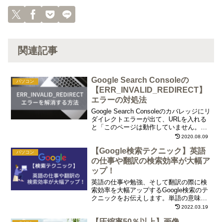
関連記事
Google Search Consoleの
パソコン
【ERR_INVALID_REDIRECT】
エラーの対処法
Google Search Consoleのカバレッジにリ
ダイレクトエラーが出て、URLを入れる
と「このページは動作していません。無
効な応答が送信されました。
2020.08.09
ERR_INVALID_REDIRECT」と出る場合
【Google検索テクニック】英語
は410でページを消滅させます。
パソコン
の仕事や翻訳の検索効率が大幅ア
ップ！
英語の仕事や勉強、そして翻訳の際に検
索効率を大幅アップするGoogle検索のテ
クニックをお伝えします。単語の意味や
調べものがスピーディになること間違い
2022.03.19
なし！
【圧縮率50％以上】画像