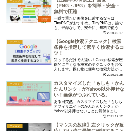
パソコン
（PNG・JPG）を簡単・安全・
無料で圧縮
一瞬で重たい画像を圧縮するならば
TinyPNGがおすすめ。TinyPNGは、誰で
も、登録なしで、安全に、無料で使うこ
とができる画像圧縮サイト。使い方もた
2020.09.17
ったの３ステップで簡単です。今ではブ
【Google検索テクニック】検索
ログの作成で毎日のようにお世話になっ
パソコン
ています
条件を指定して素早く検索するコ
ツ！
知ってるだけで大違い！Google検索が圧
倒的に早くなる検索のテクニックをお伝
えします。探し物に便利な検索方法が満
載です。学校での勉強や仕事の際にぜひ
2020.03.28
活用してみてください。
カスタマイズした「もしも・かん
パソコン
たんリンク」がYahoo以外押せな
い！画像がつぶれている。
ある日突然、カスタマイズした「もしも
アフィリエイトのかんたんリンク」が
Yahoo以外押せないことに気付きまし
た。パソコンは大丈夫なのにスマホだけ
2021.12.12
クリックできません。不具合の理由をい
【マウスの故障】左クリックが反
ろいろ検証した結果、カスタマイズを変
パソコン
更して無事に解決しました！
応しない時に最初に確認すること