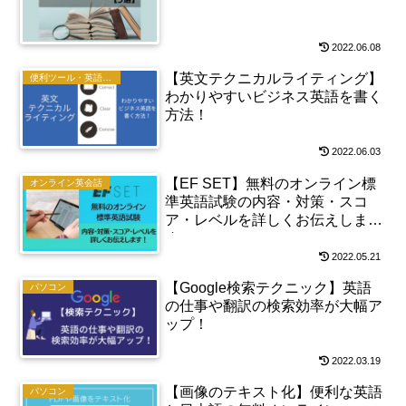
2022.06.08
【英文テクニカルライティング】
便利ツール・英語勉強法
わかりやすいビジネス英語を書く
方法！
2022.06.03
【EF SET】無料のオンライン標
オンライン英会話
準英語試験の内容・対策・スコ
ア・レベルを詳しくお伝えしま
す！
2022.05.21
【Google検索テクニック】英語
パソコン
の仕事や翻訳の検索効率が大幅ア
ップ！
2022.03.19
【画像のテキスト化】便利な英語
パソコン