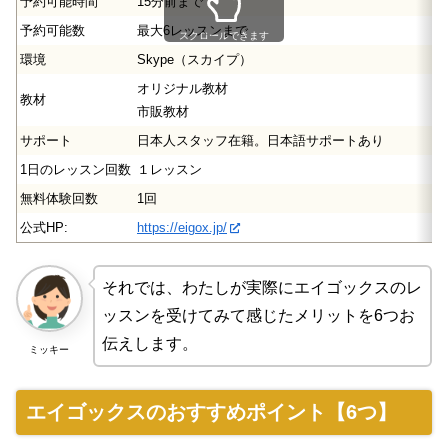
予約可能時間
15分前まで
予約可能数
最大6レッスンまで
スクロールできます
環境
Skype（スカイプ）
オリジナル教材
教材
市販教材
サポート
日本人スタッフ在籍。日本語サポートあり
1日のレッスン回数
１レッスン
無料体験回数
1回
公式HP:
https://eigox.jp/
それでは、わたしが実際にエイゴックスのレ
ッスンを受けてみて感じたメリットを6つお
伝えします。
ミッキー
エイゴックスのおすすめポイント【6つ】