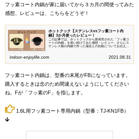
フッ素コート内鍋が家に届いてから３カ月の間使ってみた
感想、レビューは、こちらをどうぞ！
ホットクック【ステンレスvsフッ素コート内
鍋】3か月使ったレビュー！
この記事では、ホットクックから新発売された「フッ素コ
ートの内鍋」を使い続けてみた感想・レビュー、さらにス
テンレス製の内鍋で作った場合との比較についてお伝えし
ています。特に違いのある料理については、写真も使って
詳しくご紹介します。
indoor-enjoylife.com
2021.08.31
フッ素コート内鍋は、型番の末尾がFBになっています。
購入するときは念のため間違えないようにしてください
ね。Fが「フッ素のF」を指します。
1.6L用フッ素コート専用内鍋（型番：TJ-KN1FB）