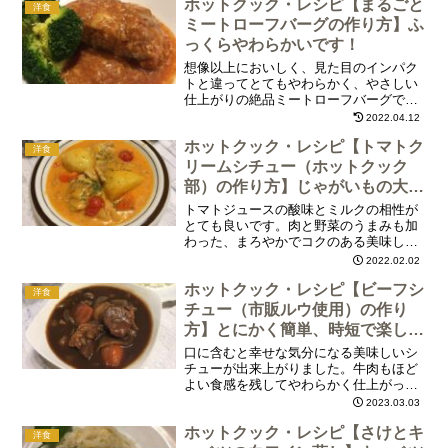
ホットクック・レシピ【まるごと
洋食
ミートローフバーグの作り方】ふ
っくらやわらかいです！
想像以上においしく、見た目のインパク
トと違ってとてもやわらかく、やさしい
仕上がりの絶品ミートローフバーグで
す。トマトケチャップベースのソースと
2022.04.12
とろけるチーズがあいまってビールやワ
ホットクック・レシピ【トマトク
インにもよく合う一品です。もちろん白
洋食
ご飯がすすみます！
リームシチュー（ホットクック
部）の作り方】じゃがいもの大き
さだけ注意します。
トマトジュースの酸味とミルクの相性が
とても良いです。肉と野菜のうまみも加
わった、まろやかでコクのある美味しい
クリームシチューを堪能しました。作り
2022.02.02
方と具材は、基本「クリームシチュー」
ホットクック・レシピ【ビーフシ
とほぼ同じなのですが、「水」の代わり
洋食
に「トマトジュース」を使い、仕上げに
チュー（市販ルウ使用）の作り
プチトマトを入れるだけで、まったく違
方】とにかく簡単、時短で楽しめ
った美味しいシチューになって驚きで
ます！
口に含むと幸せな気分になる美味しいシ
す！
チューが出来上がりました。牛肉もほど
よい食感を残してやわらかく仕上がって
います。野菜もたっぷり。じゃがいも、
2023.03.03
にんじんは煮崩れすることなくこちらも
ホットクック・レシピ【さけとキ
ちょうど良い仕上がり具合。マッシュル
洋食