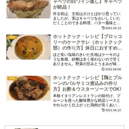
ームはアクセントになってビーフシチュ
ャベツの白ワイン蒸し】キャベツ
ーに良く合うので必ず使いたい食材で
が絶品！
す。
作る前は、主役はさけとばかり思ってい
ましたが、実はキャベツをおいしくいた
だくことのできる料理。バター風味とレ
モン汁のほのかな酸味がくせになりま
2021.04.13
す。キャベツだけでもおいしくいただけ
ホットクック・レシピ【ブロッコ
ます。もちろんお酒のおつまみにも最高
洋食
です。
リーのケークサレ（ホットクック
部）の作り方】休日におすすめ。
朝から夜まで楽しめます！
ほど良い塩味のきいた生地はケーキのよ
うな食感。砂糖は全く使わないので甘く
ありません。野菜の甘みとうまみが味わ
えます。白ワインにとても良く合うの
2022.08.08
で、メインディシュとしても、何回かに
ホットクック・レシピ【鶏とプル
分けておつまみとしていただいても楽し
洋食
めます！
ーンのバルサミコ煮込みの作り
方】お酢＆ウスターソースでOK!
本格イタリアンレストランの味付け、プ
ルーンを使った酸味豊かな絶品ソースと
やわらかく仕上がった鶏肉が良くあいま
す。玉ねぎとにんじんもとろとろに仕上
2021.04.12
がり、野菜の甘みが際立っています。パ
ンでもご飯でもOK。もちろんワインがど
んどん進みます！