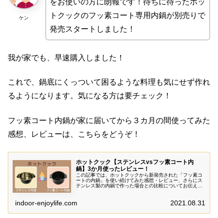
をお使いの方に朗報です！待ちに待ったホッ
トクックのフッ素コート専用内鍋が別売りで
ケン
発売スタートしました！
我が家でも、早速購入しました！
これで、鍋底にくっついて困るような料理も気にせず作れ
るようになります。気になる方は要チェック！
フッ素コート内鍋が家に届いてから３カ月の間使ってみた
感想、レビューは、こちらをどうぞ！
ホットクック【ステンレスvsフッ素コート内
鍋】3か月使ったレビュー！
この記事では、ホットクックから新発売された「フッ素コ
ートの内鍋」を使い続けてみた感想・レビュー、さらにス
テンレス製の内鍋で作った場合との比較についてお伝えし
ています。特に違いのある料理については、写真も使って
詳しくご紹介します。
indoor-enjoylife.com
2021.08.31