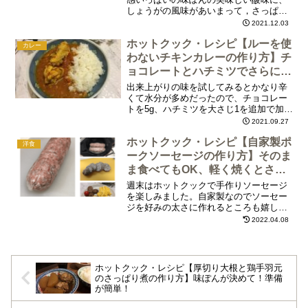
しょうがの風味があいまって，さっぱり
と美味しくいただけます。だいこんはも
2021.12.03
ちろん、鶏肉にもしっかりとポン酢ベー
ホットクック・レシピ【ルーを使
スのうまみがしみ込んでいて、温かい白
カレー
ご飯といっしょに食べると最高です！
わないチキンカレーの作り方】チ
ョコレートとハチミツでさらに美
味しくなりました！
出来上がりの味を試してみるとかなり辛
くて水分が多めだったので、チョコレー
トを5g、ハチミツを大さじ1を追加で加え
て、ホットクックで3分加熱延長しまし
2021.09.27
た。ほど良いコクと甘さが加わってさら
ホットクック・レシピ【自家製ポ
に美味しくなりました。2人分としてはか
洋食
なりたくさんできます。仕上がりはかな
ークソーセージの作り方】そのま
り辛いので一皿に入れるカレーの量は少
ま食べてもOK、軽く焼くとさら
量でもOK。2人で2～3日かけて楽しむこ
に美味しいです！
週末はホットクックで手作りソーセージ
とができました！
を楽しみました。自家製なのでソーセー
ジを好みの太さに作れるところも嬉しい
です。出来上がりのソーセージは、すぐ
2022.04.08
に食べても良いですが、冷蔵庫で1日寝か
してから食べるのがおすすめ。好みの大
きさに切った後、そのままおつまみとし
て楽しめます。フライパンで表面が軽く
ホットクック・レシピ【厚切り大根と鶏手羽元
焼き目が付くぐらいに仕上げるとさらに
のさっぱり煮の作り方】味ぽんが決めて！準備
美味しかったです！
が簡単！