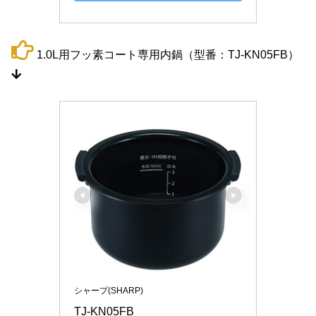
1.0L用フッ素コート専用内鍋（型番：TJ-KN05FB）
シャープ(SHARP)
TJ-KN05FB