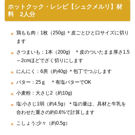
ホットクック・レシピ【シュクメルリ】材
料 2人分
鶏もも肉：1枚（250g) ＊皮ごとひと口サイズに切り
ます
さつまいも：1本（200g) ＊皮のついたまま厚さ1.5
～2cmほどでざく切りにします
にんにく：6房（約40g) ＊包丁でつぶします
バター：25ｇ ＊有塩バターでOK
小麦粉：大さじ2（約10g)
塩:小さじ1弱（約4.5g）＊塩の量は、具材と牛乳を
合わせた重さの約0.6%で計算します
こしょう:少々（約0.5g）