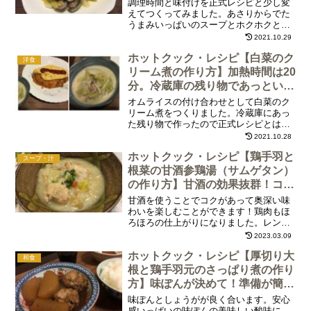
で！
調理時間と味付けを正式レシピと少し変
えてつくってみました。あさりからでた
うまみいっぱいのスープとホクホクとや
わらかいじゃがいも、口の中でとろける
2021.10.29
キャベツが全体を包み込む美味しい一品
ホットクック・レシピ【白菜のク
ができあがり！今回も勝間和代さんの塩
洋食
加減で味付けしました。
リーム煮の作り方】加熱時間は20
分。冷蔵庫の残り物であっという
まに美味しくできました。
オムライスの付け合わせとして白菜のク
リーム煮をつくりました。冷蔵庫にあっ
た残り物で作ったので正式レシピとは具
材と調味料が少し異なりましたが美味し
2021.10.28
くできました。大満足です。
ホットクック・レシピ【鶏手羽と
スープ・汁
根菜の甘酒参鶏湯（サムゲタン）
の作り方】甘酒の効果抜群！コク
があって深い味わい！
甘酒を使うことでコクがあって奥深い味
わいを楽しむことができます！鶏肉もほ
ろほろの仕上がりになりました。レンコ
ンがやわらかいのにシャキシャキ食感が
2023.03.09
残っていて美味しいです。味付けは塩だ
ホットクック・レシピ【厚切り大
け。ほのかに甘く、薬膳の香りがほのか
和食
にして、からだがポカポカ温まる絶品の
根と鶏手羽元のさっぱり煮の作り
一品です。アルコール0％の米麹甘酒を使
方】味ぽんが決めて！準備が簡
えばお子さんでも美味しく食べられると
単！
味ぽんとしょうがが良く合います。安心
思います。
感いっぱいの味ぽんの美味しい酸味に、