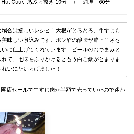
ot Cook あぶら抜き 10分 ＋ 調理 60分
な場合は嬉しいレシピ！大根がとろとろ、牛すじも
も美味しい煮込みです。ポン酢の酸味が脂っこさを
わいに仕上げてくれています。ビールのおつまみと
入れて、七味をふりかけるともう白ご飯がとまりま
きれいにたいらげました！
。開店セールで牛すじ肉が半額で売っていたので迷わ