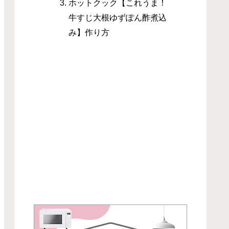
ホットクック【これうま！
牛すじ大根ゆずぽん酢煮込
み】作り方