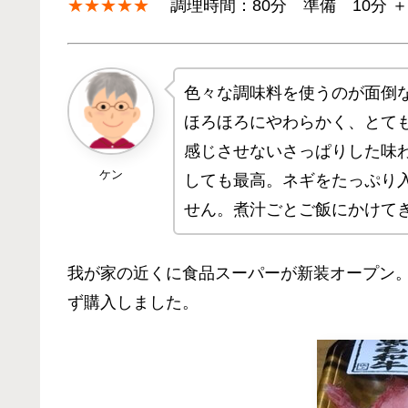
★★★★★
調理時間：80分 準備 10分 ＋ H
色々な調味料を使うのが面倒
ほろほろにやわらかく、とて
感じさせないさっぱりした味
ケン
しても最高。ネギをたっぷり
せん。煮汁ごとご飯にかけて
我が家の近くに食品スーパーが新装オープン
ず購入しました。