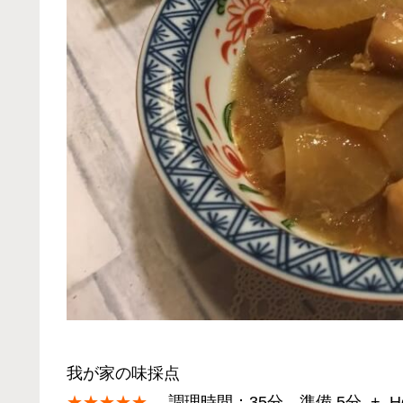
我が家の味採点
★★★★★
調理時間：35分 準備 5分 + Hot 