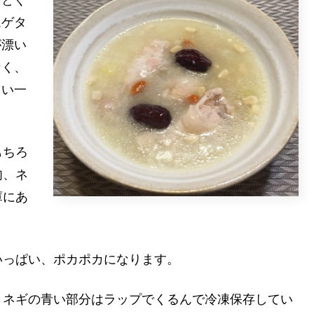
ムゲタ
が漂い
なく、
しい一
もちろ
肉、ネ
庫にあ
いっぱい、ポカポカになります。
、ネギの青い部分はラップでくるんで冷凍保存してい