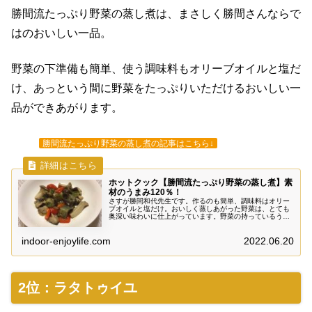
勝間流たっぷり野菜の蒸し煮は、まさしく勝間さんならで
はのおいしい一品。
野菜の下準備も簡単、使う調味料もオリーブオイルと塩だ
け、あっという間に野菜をたっぷりいただけるおいしい一
品ができあがります。
勝間流たっぷり野菜の蒸し煮の記事はこちら↓
ホットクック【勝間流たっぷり野菜の蒸し煮】素
材のうまみ120％！
さすが勝間和代先生です。作るのも簡単、調味料はオリー
ブオイルと塩だけ。おいしく蒸しあがった野菜は、とても
奥深い味わいに仕上がっています。野菜の持っているうま
みを閉じ込めながら、野菜の持つ水分だけで蒸し上げる無
水調理、本領発揮の一品です。
indoor-enjoylife.com
2022.06.20
2位：ラタトゥイユ