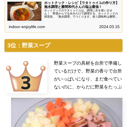
ホットクック・レシピ【ラタトゥイユの作り方】
無水調理と勝間和代さんの塩は最強！
ホットクックのラタトゥイユは、調理に水を使いませ
ん！ 野菜からでる水分だけで調理する、ホットクックの
得意技、「無水調理」でつくります。使う調味料は勝間和
代さん式の塩だけ。野菜たっぷりのおいしいラタトゥイユ
ができあがりました。
indoor-enjoylife.com
2024.03.15
3位：野菜スープ
野菜スープの具材を台所で準備し
ているだけで、野菜の香りで台所
がいっぱいになり、まだ食べてい
ないのに、からだに野菜をたっぷ