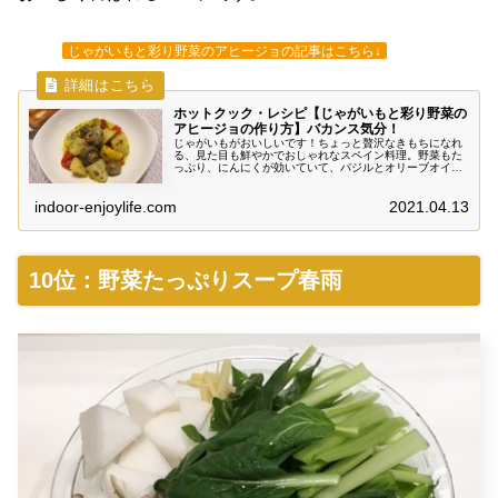
じゃがいもと彩り野菜のアヒージョの記事はこちら↓
ホットクック・レシピ【じゃがいもと彩り野菜の
アヒージョの作り方】バカンス気分！
じゃがいもがおいしいです！ちょっと贅沢なきもちになれ
る、見た目も鮮やかでおしゃれなスペイン料理。野菜もた
っぷり、にんにくが効いていて、バジルとオリーブオイル
の風味豊かな、おいしい一品です。もちろん白ワインやビ
ールともよくあいます。
indoor-enjoylife.com
2021.04.13
10位：野菜たっぷりスープ春雨