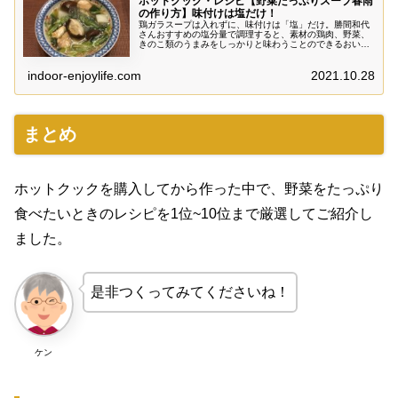
ホットクック・レシピ【野菜たっぷりスープ春雨
の作り方】味付けは塩だけ！
鶏ガラスープは入れずに、味付けは「塩」だけ。勝間和代
さんおすすめの塩分量で調理すると、素材の鶏肉、野菜、
きのこ類のうまみをしっかりと味わうことのできるおいし
いしいスープができあがります。春雨の食感が最高なやさ
しし味の一品です。
indoor-enjoylife.com
2021.10.28
まとめ
ホットクックを購入してから作った中で、野菜をたっぷり
食べたいときのレシピを1位~10位まで厳選してご紹介し
ました。
是非つくってみてくださいね！
ケン