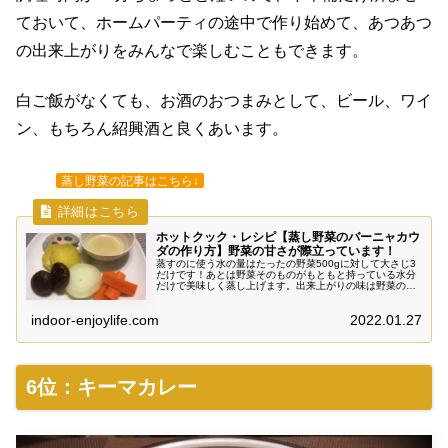
ておいて、ホームパーティの途中で作り始めて、あつあつ
の出来上がりをみんなで楽しむこともできます。
白ご飯がなくても、お酒のおつまみとして、ビール、ワイ
ン、もちろん紹興酒と良くあいます。
蒸し野菜の記事はこちら↓
ホットクック・レシピ【蒸し野菜のバーニャカウ
ダの作り方】野菜の甘さが際立っています！
蒸すのに使う水の量はたったの野菜500gに対して大さじ3
だけです！あとは野菜そのものがもともと持っている水分
だけで美味しく蒸し上げます。出来上がりの味は野菜の甘
さが際立っています！それぞれの野菜が持つ素材の味をし
っかりと楽しむことができました。
indoor-enjoylife.com
2022.01.27
6位：キーマカレー