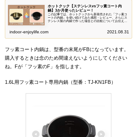
ホットクック【ステンレスvsフッ素コート内
鍋】3か月使ったレビュー！
この記事では、ホットクックから新発売された「フッ素コ
ートの内鍋」を使い続けてみた感想・レビュー、さらにス
テンレス製の内鍋で作った場合との比較についてお伝えし
ています。特に違いのある料理については、写真も使って
詳しくご紹介します。
indoor-enjoylife.com
2021.08.31
フッ素コート内鍋は、型番の末尾がFBになっています。
購入するときは念のため間違えないようにしてください
ね。Fが「フッ素のF」を指します。
1.6L用フッ素コート専用内鍋（型番：TJ-KN1FB）