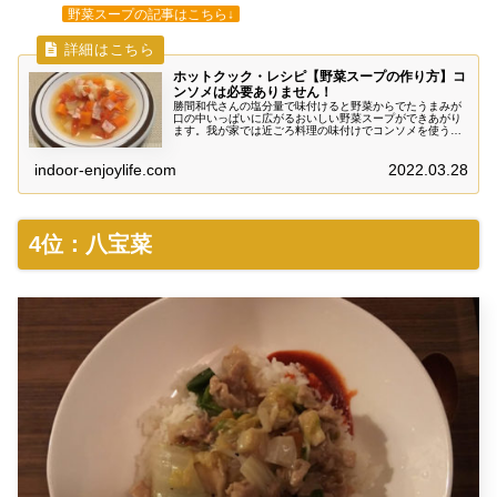
野菜スープの記事はこちら↓
ホットクック・レシピ【野菜スープの作り方】コ
ンソメは必要ありません！
勝間和代さんの塩分量で味付けると野菜からでたうまみが
口の中いっぱいに広がるおいしい野菜スープができあがり
ます。我が家では近ごろ料理の味付けでコンソメを使うこ
とが減りました。朝からいただいてもお腹にやさしい野菜
たっぷりの健康スープです。
indoor-enjoylife.com
2022.03.28
4位：八宝菜