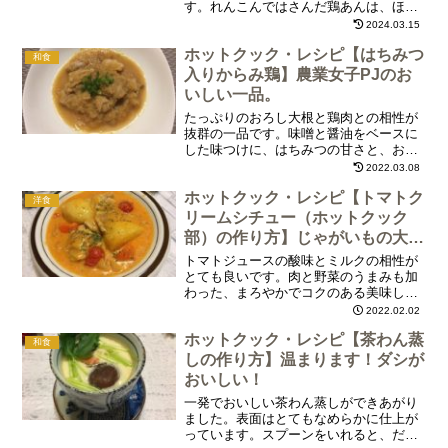
す。れんこんではさんだ鶏あんは、ほの
かな味噌としょうがの風味で、れんこん
2024.03.15
との相性は抜群。甘辛いしょうゆベース
ホットクック・レシピ【はちみつ
の味付けで、お好みで七味をかけるとさ
和食
らにおいしくなります！
入りからみ鶏】農業女子PJのお
いしい一品。
たっぷりのおろし大根と鶏肉との相性が
抜群の一品です。味噌と醤油をベースに
した味つけに、はちみつの甘さと、お酢
のスッパサが加わって、さっぱりといた
2022.03.08
だけます。食欲があまりない時などに
ホットクック・レシピ【トマトク
は、おすすめの栄養満点の一品です。
洋食
リームシチュー（ホットクック
部）の作り方】じゃがいもの大き
さだけ注意します。
トマトジュースの酸味とミルクの相性が
とても良いです。肉と野菜のうまみも加
わった、まろやかでコクのある美味しい
クリームシチューを堪能しました。作り
2022.02.02
方と具材は、基本「クリームシチュー」
ホットクック・レシピ【茶わん蒸
とほぼ同じなのですが、「水」の代わり
和食
に「トマトジュース」を使い、仕上げに
しの作り方】温まります！ダシが
プチトマトを入れるだけで、まったく違
おいしい！
った美味しいシチューになって驚きで
一発でおいしい茶わん蒸しができあがり
す！
ました。表面はとてもなめらかに仕上が
っています。スプーンをいれると、だし