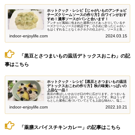
ホットクック・レシピ【じゃがいものアンチョビ
チーズクリームソースの作り方】白ワインがおす
すめ！濃厚ソースがパンと合います！
アンチョビ風味に包まれた濃厚だけどあっさりしているチ
ーズクリームソースが絶品です。小さめに切ったじゃがい
もはくずれることなくホクホクの仕上がり。ソースと良く
合います。じゃがいもをひとつ口に運んだら、必ず白ワイ
indoor-enjoylife.com
2024.03.15
ンをひとくち飲みたくなります。結果いつもよりお酒がす
すんでしまいました！
「黒豆とさつまいもの温活デトックスおこわ」の記
事はこちら
ホットクック・レシピ【黒豆とさつまいもの温活
デトックスおこわの作り方】秋の味覚いっぱいの
上品な一品！
黒豆の香ばしいかおりが口の中に広がります。さつまいも
はホクホクな仕上がり、甘くておいしいです。米はうっす
らとした紫色に色づいていてとても上品な味わい。塩こう
じが素材の甘みと美味しさを十二分に引き出してくれてい
indoor-enjoylife.com
2022.10.21
ます！体がポカポカ温まる健康的なおこわです。
「薬膳スパイスチキンカレー」の記事はこちら