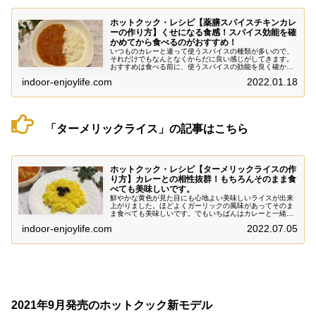
ホットクック・レシピ【薬膳スパイスチキンカレ
ーの作り方】くせになる食感！スパイス効能を確
かめてから食べるのがおすすめ！
いつものカレーと違って使うスパイスの種類が多いので、
それだけでもなんとなくからだに良い感じがしてきます。
おすすめは食べる前に、使うスパイスの効能を良く確かめ
てからいただくこと。するとからだの中に薬膳スパイスの
indoor-enjoylife.com
2022.01.18
効果が広がる感じがしてきます。
「ターメリックライス」の記事はこちら
ホットクック・レシピ【ターメリックライスの作
り方】カレーとの相性抜群！もちろんそのまま食
べても美味しいです。
鮮やかな黄色が見た目にも心地よい美味しいライスが出来
上がりました。ほどよくガーリックの風味があってそのま
ま食べても美味しいです。でもいちばんはカレーと一緒に
いただく食べ方！サフランに比べると断然安価で手に入る
indoor-enjoylife.com
2022.07.05
ところも嬉しいスパイスです。1本あれば気軽に何度も楽
しめます！
2021年9月発売のホットクック新モデル