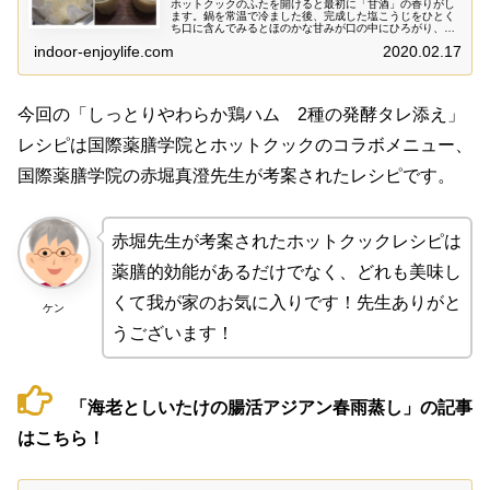
ホットクックのふたを開けると最初に「甘酒」の香りがし
ます。鍋を常温で冷ました後、完成した塩こうじをひとく
ち口に含んでみるとほのかな甘みが口の中にひろがり、ま
ろやかな塩辛さがあとから追いかけてきます。常備調味料
indoor-enjoylife.com
2020.02.17
としていろいろ活躍しそうです。
今回の「しっとりやわらか鶏ハム 2種の発酵タレ添え」
レシピは国際薬膳学院とホットクックのコラボメニュー、
国際薬膳学院の赤堀真澄先生が考案されたレシピです。
赤堀先生が考案されたホットクックレシピは
薬膳的効能があるだけでなく、どれも美味し
くて我が家のお気に入りです！先生ありがと
ケン
うございます！
「海老としいたけの腸活アジアン春雨蒸し」の記事
はこちら！