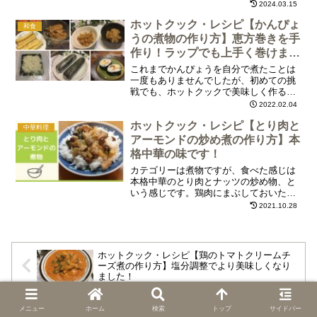
汁があふれだし、蒸しあがったえびや鶏
2024.03.15
肉が顔を出します。口にふくむとうまみ
ホットクック・レシピ【かんぴょ
が口いっぱいに！ポカポカに温まるおす
和食
すめの一品です。
うの煮物の作り方】恵方巻きを手
作り！ラップでも上手く巻けまし
た！
これまでかんぴょうを自分で煮たことは
一度もありませんでしたが、初めての挑
戦でも、ホットクックで美味しく作るこ
とができました！しょうゆベースのダシ
2022.02.04
に、ほど良い甘さが加わった美味しいか
ホットクック・レシピ【とり肉と
んぴょうの煮物が簡単に出来上がりま
中華料理
す。しいたけと一緒に煮つけたのが大成
アーモンドの炒め煮の作り方】本
功。シンプルでうまみのある煮物です。
格中華の味です！
カテゴリーは煮物ですが、食べた感じは
本格中華のとり肉とナッツの炒め物、と
いう感じです。鶏肉にまぶしておいたか
たくり粉が野菜から出たうま味を閉じ込
2021.10.28
めて、とろっと味がしみていてとてもお
いしいです。こんなに簡単でおいしく出
来るなんて毎回感激です。
ホットクック・レシピ【鶏のトマトクリームチ
ーズ煮の作り方】塩分調整でより美味しくなり
ました！
ホットクック・レシピ【タンドーリチキンの作
メニュー
ホーム
検索
トップ
サイドバー
り方】我が家今年のクリスマス食卓にノミネー