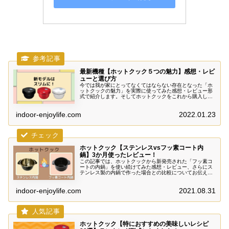
最新機種【ホットクック５つの魅力】感想・レビ
ューと選び方
今では我が家にとってなくてはならない存在となった「ホ
ットクックの魅力」を実際に使ってみた感想・レビュー形
式で紹介します。そしてホットクックをこれから購入して
みようと考えられている方へ、おさえておきたい「選び方
のポイント」について解説します。
indoor-enjoylife.com
2022.01.23
ホットクック【ステンレスvsフッ素コート内
鍋】3か月使ったレビュー！
この記事では、ホットクックから新発売された「フッ素コ
ートの内鍋」を使い続けてみた感想・レビュー、さらにス
テンレス製の内鍋で作った場合との比較についてお伝えし
ています。特に違いのある料理については、写真も使って
詳しくご紹介します。
indoor-enjoylife.com
2021.08.31
ホットクック【特におすすめの美味しいレシピ