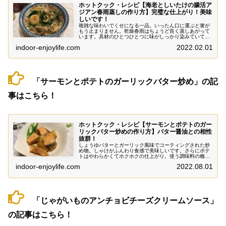
ホットクック・レシピ【海老としいたけの腸活ア
ジアン春雨蒸しの作り方】完璧な仕上がり！美味
しいです！
複雑な味わいでくせになる一品。いったん口に運ぶと箸が
もう止まりません。乾燥春雨はちょうど良く蒸しあがって
います。具材のひとつひとつに味がしっかり染みていてと
ても美味しいです。仕上げにレモンまたはレモン汁を使う
indoor-enjoylife.com
2022.02.01
のが絶対おすすめです。調理時間が15分というところも驚
き。あっという間に美味しく出来上がります！
「サーモンとポテトのガーリックバター炒め」の記
事はこちら！
ホットクック・レシピ【サーモンとポテトのガー
リックバター炒めの作り方】バター醤油との相性
抜群！
しょうゆバターとガーリック風味でコーティングされた炒
め物。しゃけがふんわり食感で美味しいです。さらにポテ
トはやわらかくてホクホクの仕上がり。使う調味料の種類
も少なくて手軽に簡単に作れる美味しい一品です。
indoor-enjoylife.com
2022.08.01
「じゃがいものアンチョビチーズクリームソース」
の記事はこちら！