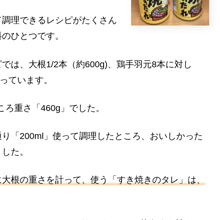
て調理できるレシピがたくさん
料のひとつです。
は、大根1/2本（約600g)、鶏手羽元8本に対し
なっています。
ころ重さ「460g」でした。
り「200ml」使って調理したところ、おいしかった
ました。
に大根の重さを計って、使う「すき焼きのタレ」は、